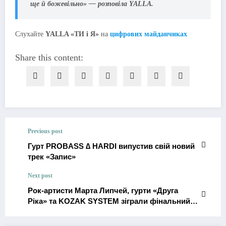
ще й божевільно» — розповіла YALLA.
Слухайте
YALLA «ТИ і Я»
на
цифрових майданчиках
Share this content:
Previous post
Гурт PROBASS ∆ HARDI випустив свій новий
трек «Запис»
Next post
Рок-артисти Марта Липчей, гурти «Друга
Ріка» та KOZAK SYSTEM зіграли фінальний
концерт цьогорічного благодійного туру
«Нескорені» у Києві