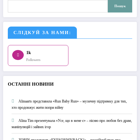
Пошук
Пошук
СЛІДКУЙ ЗА НАМИ:
1k
Followers
О
СТАННІ НОВИНИ
Alinaarts представила «Run Baby Run» – музичну підтримку для тих,
хто продовжує жити попри війну
Alina Tim презентувала «Усе, що в мене є» – пісню про любов без драм,
маніпуляцій і зайвих ігор
ZORIN представив «EYESONMYBACK!» – емоційний трек про