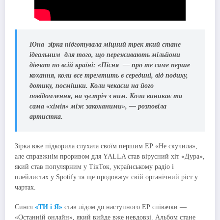
Юна зірка підготувала міцний трек який стане
ідеальним для того, що переживають мільйони
дівчат по всій країні:
«Пісня — про те саме перше
кохання, коли все тремтить в середині, від подиху,
дотику, посмішки. Коли чекаєш на його
повідомлення, на зустріч з ним. Коли виникає та
сама «хімія» між закоханими», — розповіла
артистка.
Зірка вже підкорила слухача своїм першим ЕР «Не скучила»,
але справжнім проривом для YALLA став вірусний хіт «Дура»,
який став популярним у ТікТок, українському радіо і
плейлистах у Spotify та ще продовжує свій органічний ріст у
чартах.
Сингл
«ТИ і Я»
став лідом до наступного ЕР співачки —
«Останній онлайн», який вийде вже невдовзі. Альбом стане