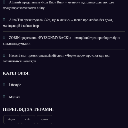
Alinaarts представила «Run Baby Run» – музичну підтримку для тих, хто
продовжує жити попри війну
Alina Tim презентувала «Усе, що в мене є» – пісню про любов без драм,
маніпуляцій і зайвих ігор
ZORIN представив «EYESONMYBACK!» – емоційний трек про боротьбу із
власними думками
Настя Балог презентувала літній сингл «Чорне море» про спогади, які
залишаються назавжди
КАТЕГОРІЯ:
Lifestyle
Музика
ПЕРЕГЛЯД ЗА ТЕГАМИ:
відео
кліп
фото