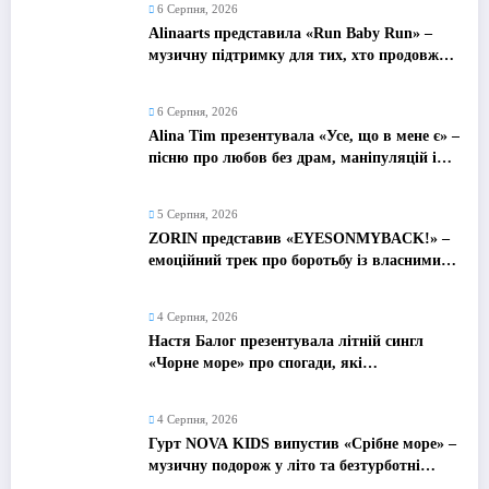
6 Серпня, 2026
Alinaarts представила «Run Baby Run» –
музичну підтримку для тих, хто продовжує
жити попри війну
6 Серпня, 2026
Alina Tim презентувала «Усе, що в мене є» –
пісню про любов без драм, маніпуляцій і
зайвих ігор
5 Серпня, 2026
ZORIN представив «EYESONMYBACK!» –
емоційний трек про боротьбу із власними
думками
4 Серпня, 2026
Настя Балог презентувала літній сингл
«Чорне море» про спогади, які
залишаються назавжди
4 Серпня, 2026
Гурт NOVA KIDS випустив «Срібне море» –
музичну подорож у літо та безтурботні
2010-ті