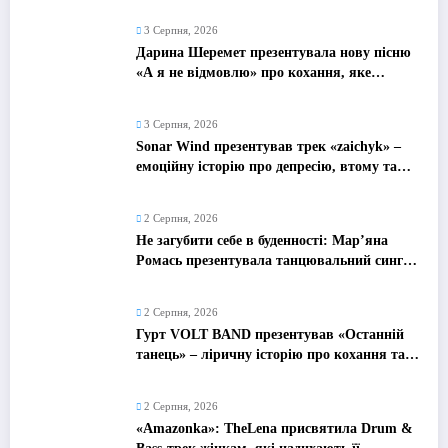
3 Серпня, 2026
Дарина Шеремет презентувала нову пісню
«А я не відмовлю» про кохання, яке
надихає
3 Серпня, 2026
Sonar Wind презентував трек «zaichyk» –
емоційну історію про депресію, втому та
пошук виходу
2 Серпня, 2026
Не загубити себе в буденності: Мар’яна
Ромась презентувала танцювальний сингл
«Хіба ти та»
2 Серпня, 2026
Гурт VOLT BAND презентував «Останній
танець» – ліричну історію про кохання та
найдорожчі спогади
2 Серпня, 2026
«Amazonka»: TheLena присвятила Drum &