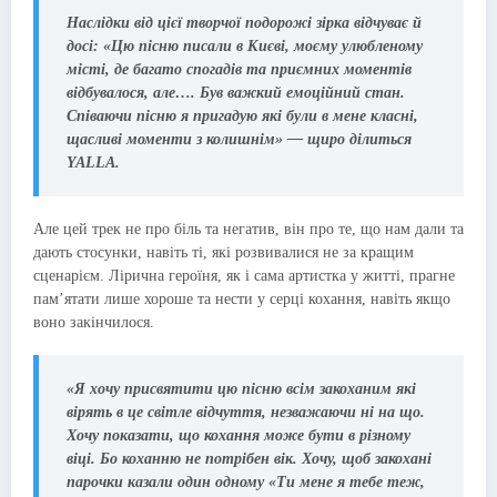
Наслідки від цієї творчої подорожі зірка відчуває й
досі:
«Цю пісню писали в Києві, моєму улюбленому
місті, де багато спогадів та приємних моментів
відбувалося, але…. Був важкий емоційний стан.
Співаючи пісню я пригадую які були в мене класні,
щасливі моменти з колишнім» — щиро ділиться
YALLA.
Але цей трек не про біль та негатив, він про те, що нам дали та
дають стосунки, навіть ті, які розвивалися не за кращим
сценарієм. Лірична героїня, як і сама артистка у житті, прагне
пам’ятати лише хороше та нести у серці кохання, навіть якщо
воно закінчилося.
«Я хочу присвятити цю пісню всім закоханим які
вірять в це світле відчуття, незважаючи ні на що.
Хочу показати, що кохання може бути в різному
віці. Бо коханню не потрібен вік. Хочу, щоб закохані
парочки казали один одному «Ти мене я тебе теж,