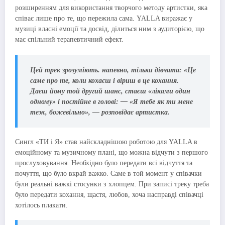
розширенням для використання творчого методу артистки, яка
співає лише про те, що пережила сама. YALLA виражає у
музиці власні емоції та досвід, ділиться ним з аудиторією, що
має спільний терапевтичний ефект.
Цей трек зрозуміють. напевно, тільки дівчата:
«Це
саме про те, коли кохаєш і віриш в це кохання.
Даєш йому той другий шанс, стаєш «ліками один
одному» і постійне в голові: — «Я тебе як ти мене
теж, божевільно», — розповідає артистка.
Сингл «ТИ і Я» став найскладнішою роботою для YALLA в
емоційному та музичному плані, що можна відчути з першого
прослуховування. Необхідно було передати всі відчуття та
почуття, що було вкрай важко. Саме в той момент у співачки
були реальні важкі стосунки з хлопцем. При записі треку треба
було передати кохання, щастя, любов, хоча насправді співачці
хотілось плакати.