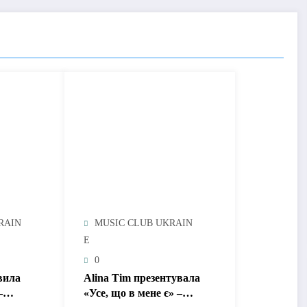
RAIN
MUSIC CLUB UKRAIN
E
0
вила
Alina Tim презентувала
–
«Усе, що в мене є» –