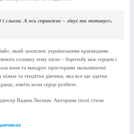
 і сльози. А ось справжнє – лікує та мотивує»,
й-бай», який захоплює українськими краєвидами.
илюють головну тему пісні – боротьбу між серцем і
лала коня та мандрує просторами мальовничої
 ніжна та тендітна дівчина, яка все ще здатна
 краще, навіть коли серце розбите.
одюсер Вадим Лисиця. Авторами пісні стали
данчиках