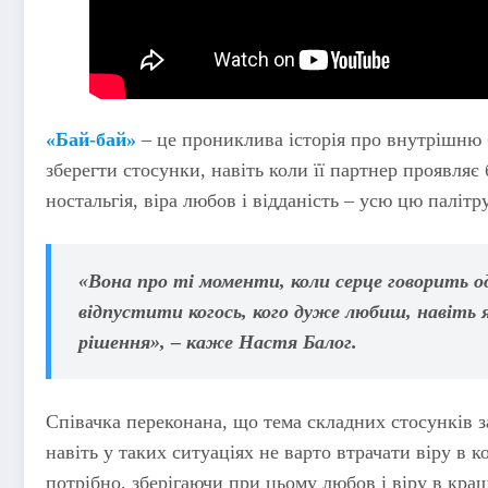
«Бай-бай»
– це прониклива історія про внутрішню б
зберегти стосунки, навіть коли її партнер проявляє 
ностальгія, віра любов і відданість – усю цю палітр
«Вона про ті моменти, коли серце говорить од
відпустити когось, кого дуже любиш, навіть
рішення», – каже Настя Балог.
Співачка переконана, що тема складних стосунків 
навіть у таких ситуаціях не варто втрачати віру в 
потрібно, зберігаючи при цьому любов і віру в кра