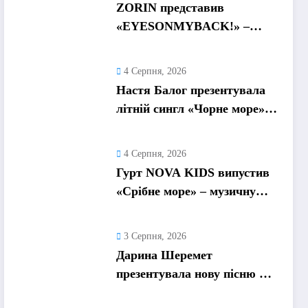
ZORIN представив
«EYESONMYBACK!» –
емоційний трек про
боротьбу із власними
4 Серпня, 2026
думками
Настя Балог презентувала
літній сингл «Чорне море»
про спогади, які
залишаються назавжди
4 Серпня, 2026
Гурт NOVA KIDS випустив
«Срібне море» – музичну
подорож у літо та
безтурботні 2010-ті
3 Серпня, 2026
Дарина Шеремет
презентувала нову пісню «А
я не відмовлю» про