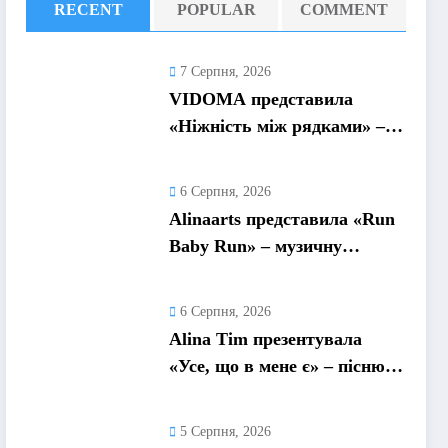
RECENT
POPULAR
COMMENT
7 Серпня, 2026
VIDOMA представила
«Ніжність між рядками» –
пісню про почуття, які
живуть у мовчанні
6 Серпня, 2026
Alinaarts представила «Run
Baby Run» – музичну
підтримку для тих, хто
продовжує жити попри
6 Серпня, 2026
війну
Alina Tim презентувала
«Усе, що в мене є» – пісню
про любов без драм,
маніпуляцій і зайвих ігор
5 Серпня, 2026