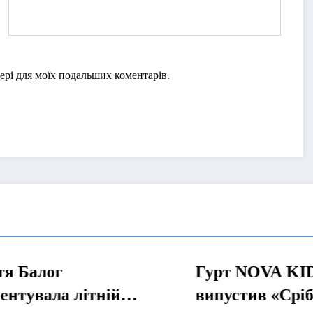
узері для моїх подальших коментарів.
 Балог
Гурт NOVA KIDS
МУЗИКА
тувала літній
випустив «Срібне