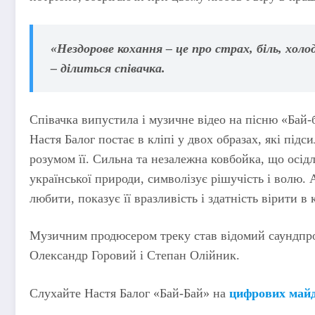
«Нездорове кохання – це про страх, біль, холод
– ділиться співачка.
​​Співачка випустила і музичне відео на пісню «Ба
Настя Балог постає в кліпі у двох образах, які підс
розумом її. Сильна та незалежна ковбойка, що осід
української природи, символізує рішучість і волю. А
любити, показує її вразливість і здатність вірити в
Музичним продюсером треку став відомий саундпр
Олександр Горовий і Степан Олійник.
Слухайте Настя Балог «Бай-Бай» на
цифрових май