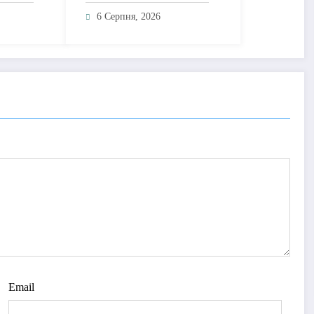
ку для
пісню про любов без
ує
драм, маніпуляцій і
6 Серпня, 2026
у
зайвих ігор
Email