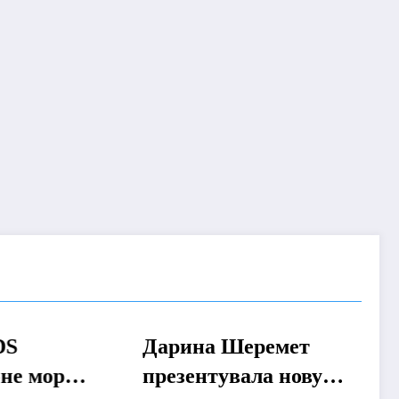
Дарина Шеремет
МУЗИКА
 море»
презентувала нову