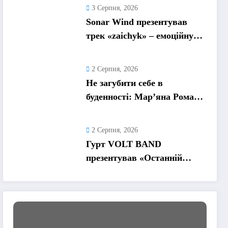
кохання, яке надихає
3 Серпня, 2026
Sonar Wind презентував
трек «zaichyk» – емоційну
історію про депресію, втому
та пошук виходу
2 Серпня, 2026
Не загубити себе в
буденності: Мар’яна Ромась
презентувала
танцювальний сингл «Хіба
2 Серпня, 2026
ти та»
Гурт VOLT BAND
презентував «Останній
танець» – ліричну історію
про кохання та найдорожчі
спогади