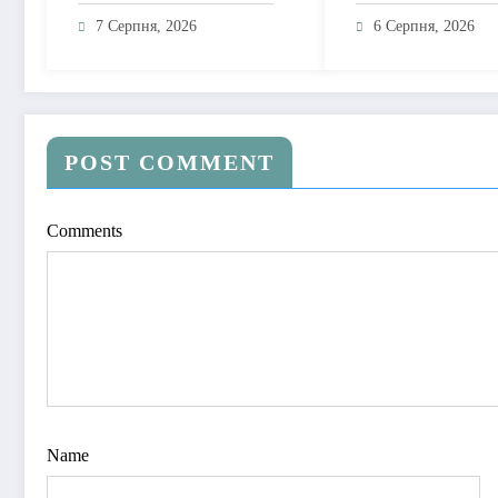
рядками» – пісню про
музичну підтрим
почуття, які живуть у
тих, хто продовж
7 Серпня, 2026
6 Серпня, 2026
мовчанні
жити попри війн
POST COMMENT
Comments
Name