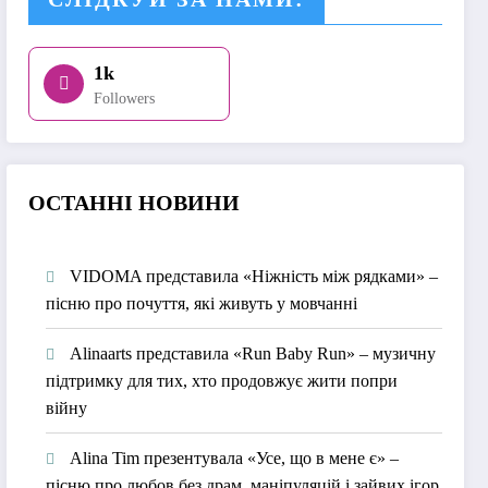
1k
Followers
О
СТАННІ НОВИНИ
VIDOMA представила «Ніжність між рядками» –
пісню про почуття, які живуть у мовчанні
Alinaarts представила «Run Baby Run» – музичну
підтримку для тих, хто продовжує жити попри
війну
Alina Tim презентувала «Усе, що в мене є» –
пісню про любов без драм, маніпуляцій і зайвих ігор