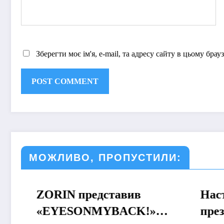
Зберегти моє ім'я, e-mail, та адресу сайту в цьому бра
МОЖЛИВО, ПРОПУСТИЛИ:
ZORIN представив
МУЗИКА
Настя
МУЗИКА
«EYESONMYBACK!» –
презен