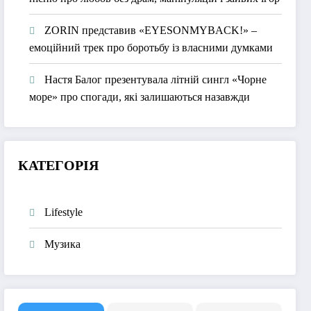
ZORIN представив «EYESONMYBACK!» –
емоційний трек про боротьбу із власними думками
Настя Балог презентувала літній сингл «Чорне
море» про спогади, які залишаються назавжди
КАТЕГОРІЯ
Lifestyle
Музика