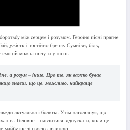
оротьбу між серцем і розумом. Героїня пісні прагне
байдужість і постійно бреше. Сумніви, біль,
у емоцій можна почути у пісні.
не, а розум – інше. Про те, як важко буває
 якщо знаєш, що це, можливо, найкраще
завжди актуальна і болюча. Утім наголошує, що
кохання. Головне – навчитися відпускати, коли це
ще майбутнє зі своєю людиною.