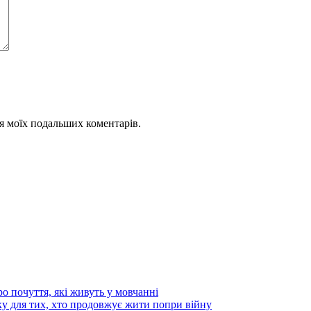
для моїх подальших коментарів.
 почуття, які живуть у мовчанні
ку для тих, хто продовжує жити попри війну