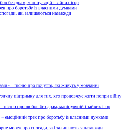
бов без драм, маніпуляцій і зайвих ігор
 про боротьбу із власними думками
 спогади, які залишаються назавжди
и» – пісню про почуття, які живуть у мовчанні
музичну підтримку для тих, хто продовжує жити попри війну
 – пісню про любов без драм, маніпуляцій і зайвих ігор
моційний трек про боротьбу із власними думками
орне море» про спогади, які залишаються назавжди