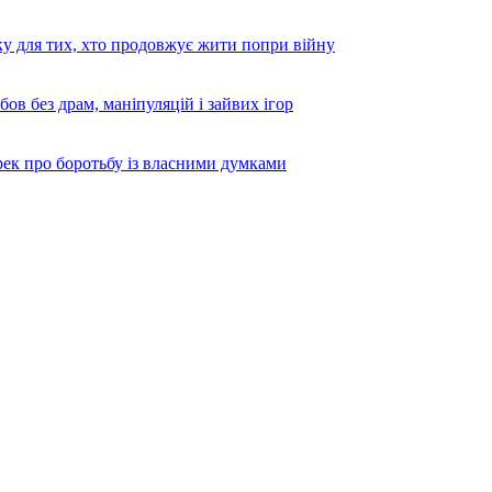
ку для тих, хто продовжує жити попри війну
бов без драм, маніпуляцій і зайвих ігор
 про боротьбу із власними думками