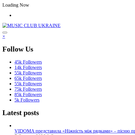
Перейти
Loading Now
до
контенту
×
Follow Us
45k
Followers
14k
Followers
55k
Followers
65k
Followers
55k
Followers
75k
Followers
85k
Followers
5k
Followers
Latest posts
VIDOMA представила «Ніжність між рядками» – пісню про