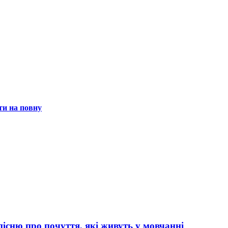
и на повну
сню про почуття, які живуть у мовчанні