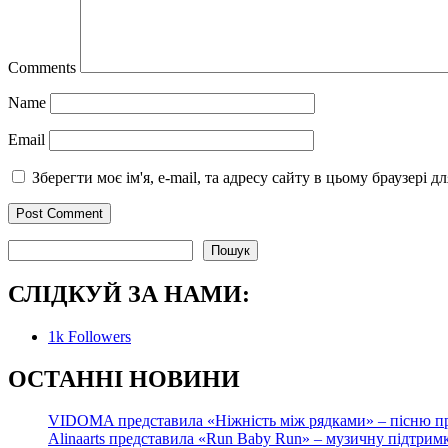
Comments
Name
Email
Зберегти моє ім'я, e-mail, та адресу сайту в цьому браузері 
Пошук
Пошук
СЛІДКУЙ ЗА НАМИ:
1k
Followers
О
СТАННІ НОВИНИ
VIDOMA представила «Ніжність між рядками» – пісню про
Alinaarts представила «Run Baby Run» – музичну підтрим