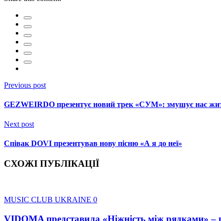
Previous post
GEZWEIRDO презентує новий трек «СУМ»: змушує нас жит
Next post
Співак DOVI презентував нову пісню «А я до неї»
СХОЖІ ПУБЛІКАЦІЇ
MUSIC CLUB UKRAINE
0
VIDOMA представила «Ніжність між рядками» – пі