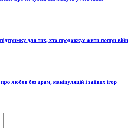
 підтримку для тих, хто продовжує жити попри вій
 про любов без драм, маніпуляцій і зайвих ігор