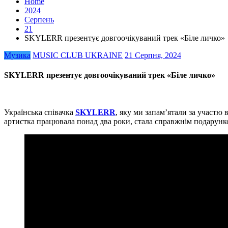
Home
2024
Серпень
21
SKYLERR презентує довгоочікуваний трек «Біле личко»
Музика
MUSIC CLUB UKRAINE
21 Серпня, 2024
SKYLERR презентує довгоочікуваний трек «Біле личко»
Українська співачка
SKYLERR
, яку ми запам’ятали за участю
артистка працювала понад два роки, стала справжнім подарунком