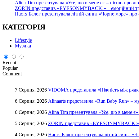
Alina Tim презентувала «Усе, що в мене є» – пісню про лю
ZORIN представив «EYESONMYBACK!» – емоційний трек
Настя Балог презентувала літній сингл «Чорне море» про
КАТЕГОРІЯ
Lifestyle
Музика
Recent
Popular
Comment
7 Серпня, 2026
VIDOMA представила «Ніжність між рядкам
6 Серпня, 2026
Alinaarts представила «Run Baby Run» – 
6 Серпня, 2026
Alina Tim презентувала «Усе, що в мене є»
5 Серпня, 2026
ZORIN представив «EYESONMYBACK!» – е
4 Серпня, 2026
Настя Балог презентувала літній сингл «Ч