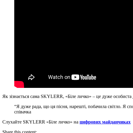
Як зізнається сама SKYLERR, «Біле личко» – це дуже особиста д
“Я дуже рада, що ця пісня, нарешті, побачила світло. Я с
співачка
Слухайте SKYLERR «Біле личко» на
цифрових майданчиках
Share this content: