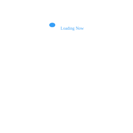
Name
Loading Now
Email
Зберегти моє ім'я, e-mail, та адресу сайту в цьому браузері для моїх
подальших коментарів.
Пошук
Пошук