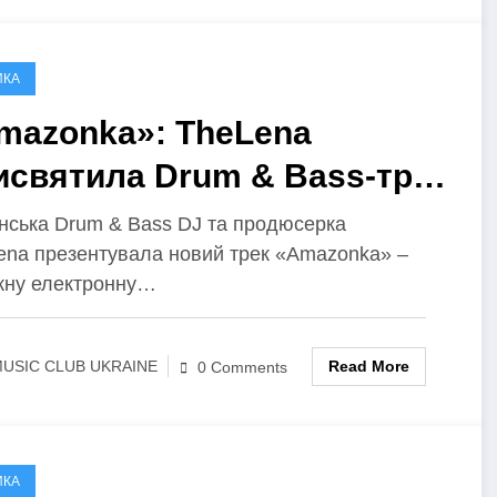
ИКА
mazonka»: TheLena
исвятила Drum & Bass-трек
кам, які надихають її
їнська Drum & Bass DJ та продюсерка
ena презентувала новий трек «Amazonka» –
хатися вперед
жну електронну…
Read More
USIC CLUB UKRAINE
0 Comments
ИКА