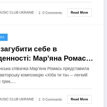
Read More
USIC CLUB UKRAINE
0 Comments
ИКА
 загубити себе в
денності: Мар’яна Ромась
езентувала танцювальний
їнська співачка Мар’яна Ромась представила
авторську композицію «Хіба ти та» – легкий
гл «Хіба ти та»
й трек,…
Read More
USIC CLUB UKRAINE
0 Comments