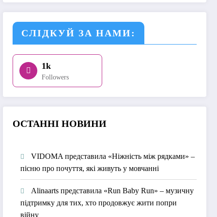
СЛІДКУЙ ЗА НАМИ:
1k
Followers
О
СТАННІ НОВИНИ
VIDOMA представила «Ніжність між рядками» –
пісню про почуття, які живуть у мовчанні
Alinaarts представила «Run Baby Run» – музичну
підтримку для тих, хто продовжує жити попри
війну