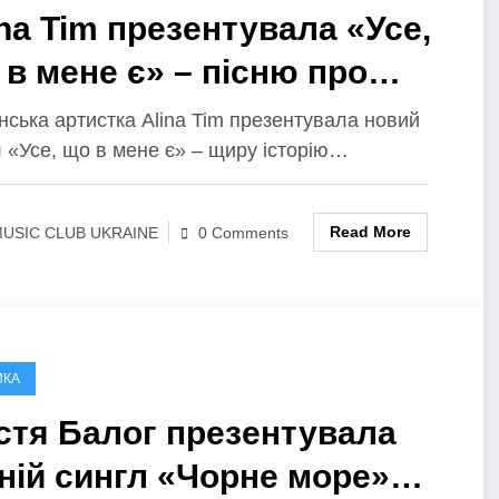
ina Tim презентувала «Усе,
 в мене є» – пісню про
бов без драм, маніпуляцій
нська артистка Alina Tim презентувала новий
 «Усе, що в мене є» – щиру історію…
айвих ігор
Read More
USIC CLUB UKRAINE
0 Comments
ИКА
стя Балог презентувала
тній сингл «Чорне море»