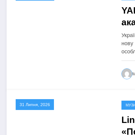
YA
ак
піс
Укра
нову 
си
особ
M
31 Липня, 2026
МУЗ
Li
«П