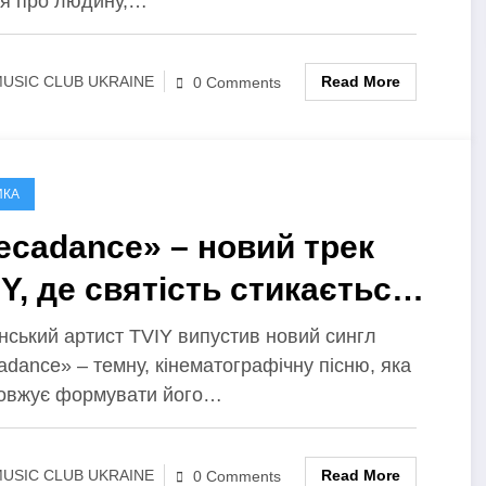
ія про людину,…
Read More
USIC CLUB UKRAINE
0 Comments
ИКА
ecadance» – новий трек
Y, де святість стикається з
жанням, а любов – зі
нський артист TVIY випустив новий сингл
dance» – темну, кінематографічну пісню, яка
окусою
овжує формувати його…
Read More
USIC CLUB UKRAINE
0 Comments