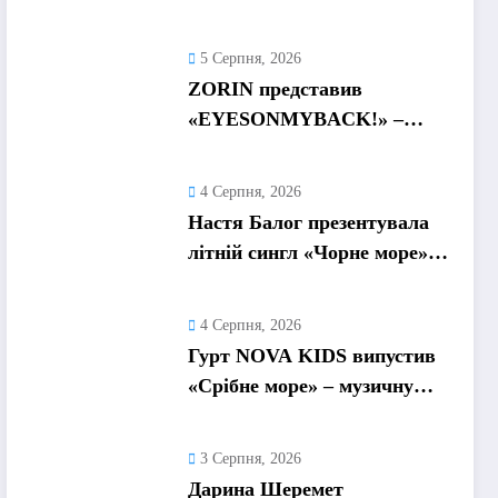
про любов без драм,
маніпуляцій і зайвих ігор
5 Серпня, 2026
ZORIN представив
«EYESONMYBACK!» –
емоційний трек про
боротьбу із власними
4 Серпня, 2026
думками
Настя Балог презентувала
літній сингл «Чорне море»
про спогади, які
залишаються назавжди
4 Серпня, 2026
Гурт NOVA KIDS випустив
«Срібне море» – музичну
подорож у літо та
безтурботні 2010-ті
3 Серпня, 2026
Дарина Шеремет