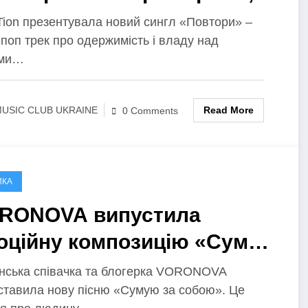
 розбите серце стало
Tion презентувала новий сингл «Повтори» –
поп трек про одержимість і владу над
иводом для допиту
ими…
Read More
USIC CLUB UKRAINE
0 Comments
ИКА
RONOVA випустила
оційну композицію «Сумую
 собою» – сповідь про
їнська співачка та блогерка VORONOVA
ставила нову пісню «Сумую за собою». Це
вернення до себе