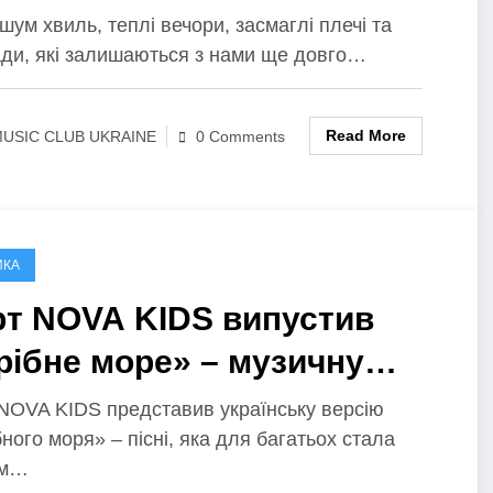
 спогади, які
 шум хвиль, теплі вечори, засмаглі плечі та
ади, які залишаються з нами ще довго…
лишаються назавжди
Read More
USIC CLUB UKRAINE
0 Comments
ИКА
рт NOVA KIDS випустив
рібне море» – музичну
дорож у літо та
 NOVA KIDS представив українську версію
ного моря» – пісні, яка для багатьох стала
зтурботні 2010-ті
им…