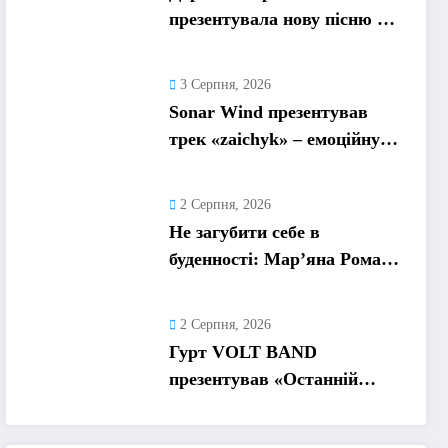
презентувала нову пісню «А
я не відмовлю» про
кохання, яке надихає
3 Серпня, 2026
Sonar Wind презентував
трек «zaichyk» – емоційну
історію про депресію, втому
та пошук виходу
2 Серпня, 2026
Не загубити себе в
буденності: Мар’яна Ромась
презентувала
танцювальний сингл «Хіба
2 Серпня, 2026
ти та»
Гурт VOLT BAND
презентував «Останній
танець» – ліричну історію
про кохання та найдорожчі