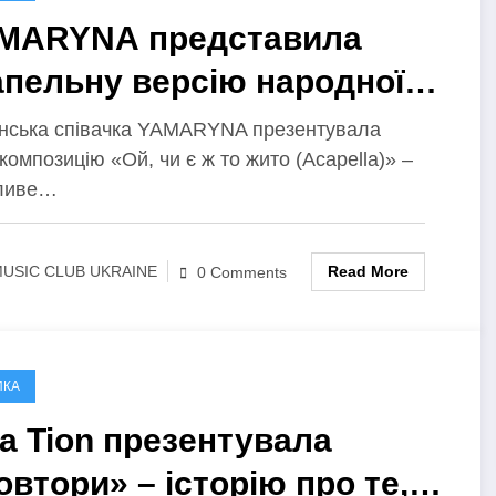
MARYNA представила
апельну версію народної
ні «Ой, чи є ж то жито» про
їнська співачка YAMARYNA презентувала
композицію «Ой, чи є ж то жито (Acapella)» –
лу та незламність України
ливе…
Read More
USIC CLUB UKRAINE
0 Comments
ИКА
na Tion презентувала
овтори» – історію про те,