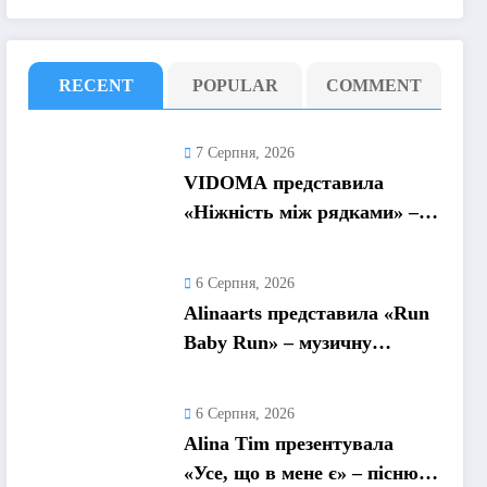
RECENT
POPULAR
COMMENT
7 Серпня, 2026
VIDOMA представила
«Ніжність між рядками» –
пісню про почуття, які
живуть у мовчанні
6 Серпня, 2026
Alinaarts представила «Run
Baby Run» – музичну
підтримку для тих, хто
продовжує жити попри
6 Серпня, 2026
війну
Alina Tim презентувала
«Усе, що в мене є» – пісню