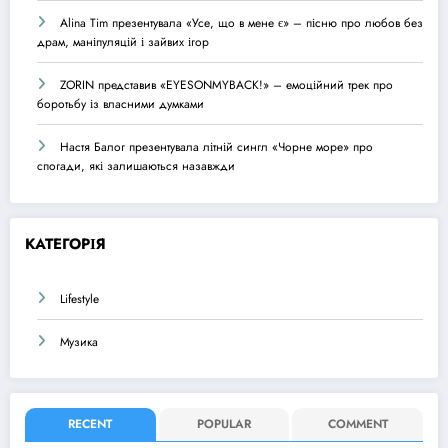
Alina Tim презентувала «Усе, що в мене є» – пісню про любов без
драм, маніпуляцій і зайвих ігор
ZORIN представив «EYESONMYBACK!» – емоційний трек про
боротьбу із власними думками
Настя Балог презентувала літній сингл «Чорне море» про
спогади, які залишаються назавжди
КАТЕГОРІЯ
Lifestyle
Музика
RECENT
POPULAR
COMMENT