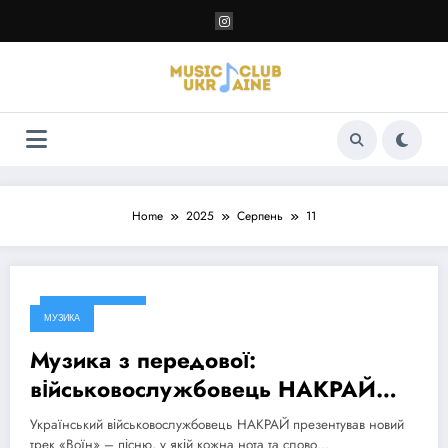
Перейти
до
контенту
Home
2025
Серпень
11
11 Серпня, 2025
МУЗИКА
Музика з передової:
військовослужбовець НАКРАЙ
презентував потужний та щирий
Український військовослужбовець НАКРАЙ презентував новий
трек «Воїн»
трек «Воїн» – пісню, у якій кожна нота та слово…