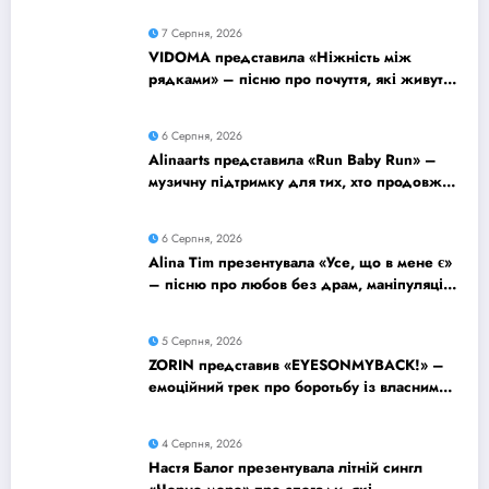
7 Серпня, 2026
VIDOMA представила «Ніжність між
рядками» – пісню про почуття, які живуть
у мовчанні
6 Серпня, 2026
Alinaarts представила «Run Baby Run» –
музичну підтримку для тих, хто продовжує
жити попри війну
6 Серпня, 2026
Alina Tim презентувала «Усе, що в мене є»
– пісню про любов без драм, маніпуляцій
і зайвих ігор
5 Серпня, 2026
ZORIN представив «EYESONMYBACK!» –
емоційний трек про боротьбу із власними
думками
4 Серпня, 2026
Настя Балог презентувала літній сингл