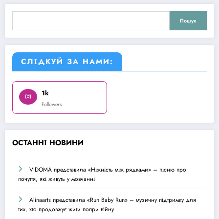
Пошук
Пошук
СЛІДКУЙ ЗА НАМИ:
1k
Followers
О
СТАННІ НОВИНИ
VIDOMA представила «Ніжність між рядками» – пісню про
почуття, які живуть у мовчанні
Alinaarts представила «Run Baby Run» – музичну підтримку для
тих, хто продовжує жити попри війну