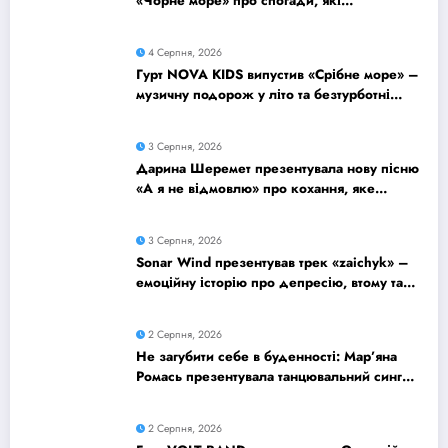
«Чорне море» про спогади, які
залишаються назавжди
4 Серпня, 2026
Гурт NOVA KIDS випустив «Срібне море» –
музичну подорож у літо та безтурботні
2010-ті
3 Серпня, 2026
Дарина Шеремет презентувала нову пісню
«А я не відмовлю» про кохання, яке
надихає
3 Серпня, 2026
Sonar Wind презентував трек «zaichyk» –
емоційну історію про депресію, втому та
пошук виходу
2 Серпня, 2026
Не загубити себе в буденності: Мар’яна
Ромась презентувала танцювальний сингл
«Хіба ти та»
2 Серпня, 2026