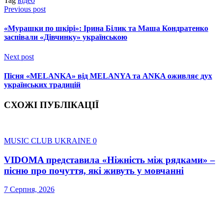
Tag
відео
Previous post
«Мурашки по шкірі»: Ірина Білик та Маша Кондратенко
заспівали «Дівчинку» українською
Next post
Пісня «MELANKA» від MELANYA та ANKA оживляє дух
українських традицій
СХОЖІ ПУБЛІКАЦІЇ
MUSIC CLUB UKRAINE
0
VIDOMA представила «Ніжність між рядками» –
пісню про почуття, які живуть у мовчанні
7 Серпня, 2026