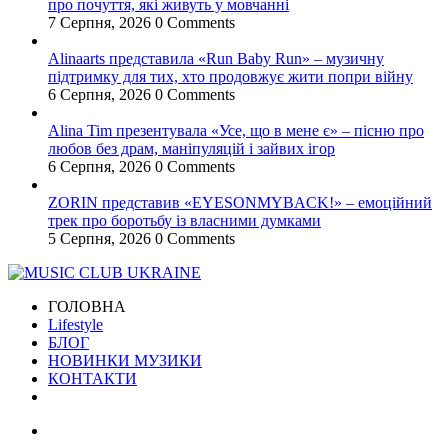
про почуття, які живуть у мовчанні
7 Серпня, 2026
0 Comments
Alinaarts представила «Run Baby Run» – музичну
підтримку для тих, хто продовжує жити попри війну
6 Серпня, 2026
0 Comments
Alina Tim презентувала «Усе, що в мене є» – пісню про
любов без драм, маніпуляцій і зайвих ігор
6 Серпня, 2026
0 Comments
ZORIN представив «EYESONMYBACK!» – емоційний
трек про боротьбу із власними думками
5 Серпня, 2026
0 Comments
ГОЛОВНА
Lifestyle
БЛОГ
НОВИНКИ МУЗИКИ
КОНТАКТИ