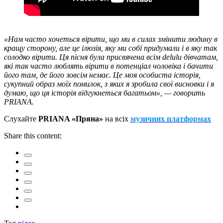
«Нам часто хочеться вірити, що ми в силах змінити людину в
кращу сторону, але це ілюзія, яку ми собі придумали і в яку так
солодко вірити. Ця пісня була присвячена всім delulu дівчатам,
які так часто люблять вірити в потенціал чоловіка і бачити
його там, де його зовсім немає. Це моя особиста історія,
сукупний образ моїх помилок, з яких я зробила свої висновки і я
думаю, що ця історія відгукнеться багатьом», — говорить
PRIANA.
Слухайте
PRIANA «Пряна»
на всіх
музичних платформах
Share this content: