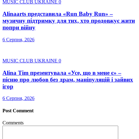
MUSIC CLUB UKRAINE
0
Alinaarts представила «Run Baby Run» –
музичну підтримку для тих, хто продовжує жити
попри війну
6 Серпня, 2026
MUSIC CLUB UKRAINE
0
Alina Tim презентувала «Усе, що в мене є» –
пісню про любов без драм, маніпуляцій і зайвих
ігор
6 Серпня, 2026
Post Comment
Comments