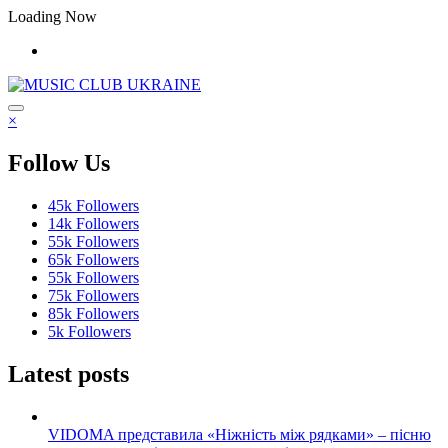
Перейти
Loading Now
до
контенту
×
Follow Us
45k
Followers
14k
Followers
55k
Followers
65k
Followers
55k
Followers
75k
Followers
85k
Followers
5k
Followers
Latest posts
VIDOMA представила «Ніжність між рядками» – пісню