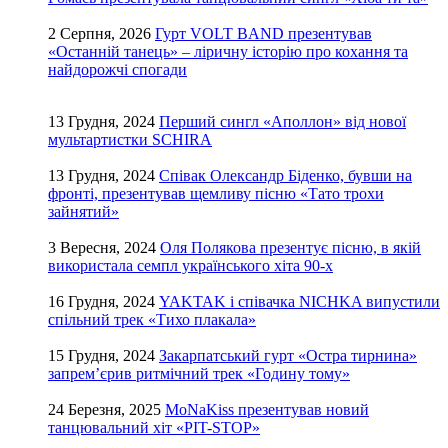
2 Серпня, 2026
Гурт VOLT BAND презентував
«Останній танець» – ліричну історію про кохання та
найдорожчі спогади
13 Грудня, 2024
Перший сингл «Аполлон» від нової
мультартистки SCHIRA
13 Грудня, 2024
Співак Олександр Біденко, бувши на
фронті, презентував щемливу пісню «Тато трохи
зайнятий»
3 Вересня, 2024
Оля Полякова презентує пісню, в якій
використала семпл українського хіта 90-х
16 Грудня, 2024
YAKTAK і співачка NICHKA випустили
спільний трек «Тихо плакала»
15 Грудня, 2024
Закарпатський гурт «Остра тирнина»
запрем’єрив ритмічний трек «Годину тому»
24 Березня, 2025
MoNaKiss презентував новий
танцювальний хіт «PIT-STOP»