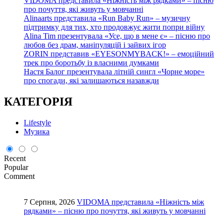
VIDOMA представила «Ніжність між рядками» – пісню
про почуття, які живуть у мовчанні
Alinaarts представила «Run Baby Run» – музичну
підтримку для тих, хто продовжує жити попри війну
Alina Tim презентувала «Усе, що в мене є» – пісню про
любов без драм, маніпуляцій і зайвих ігор
ZORIN представив «EYESONMYBACK!» – емоційний
трек про боротьбу із власними думками
Настя Балог презентувала літній сингл «Чорне море»
про спогади, які залишаються назавжди
КАТЕГОРІЯ
Lifestyle
Музика
Recent
Popular
Comment
7 Серпня, 2026
VIDOMA представила «Ніжність між
рядками» – пісню про почуття, які живуть у мовчанні