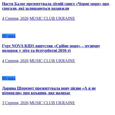
Настя Балог презентувала літній сингл «Чорне море» про
спогади, які залишаються назавжди
4 Серпня, 2026
MUSIC CLUB UKRAINE
Музика
Гурт NOVA KIDS випустив «Срібне море» – музичну
подорож у літо та безтурботні 2010-ті
4 Серпня, 2026
MUSIC CLUB UKRAINE
Музика
Дарина Шеремет презентувала нову пісню «А я не
відмовлю» про кохання, яке надихає
3 Серпня, 2026
MUSIC CLUB UKRAINE