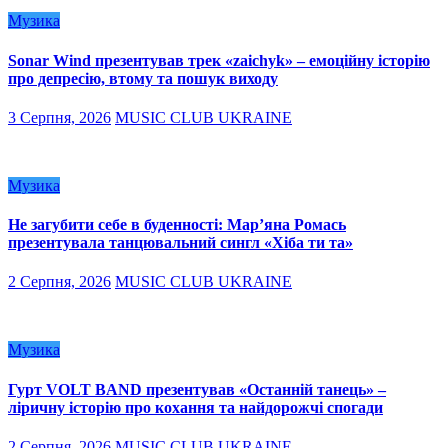
Музика
Sonar Wind презентував трек «zaichyk» – емоційну історію
про депресію, втому та пошук виходу
3 Серпня, 2026
MUSIC CLUB UKRAINE
Музика
Не загубити себе в буденності: Мар’яна Ромась
презентувала танцювальний сингл «Хіба ти та»
2 Серпня, 2026
MUSIC CLUB UKRAINE
Музика
Гурт VOLT BAND презентував «Останній танець» –
ліричну історію про кохання та найдорожчі спогади
2 Серпня, 2026
MUSIC CLUB UKRAINE