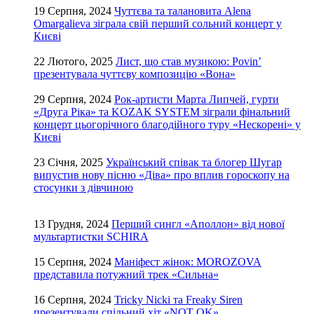
19 Серпня, 2024
Чуттєва та талановита Alena
Omargalieva зіграла свій перший сольний концерт у
Києві
22 Лютого, 2025
Лист, що став музикою: Povin’
презентувала чуттєву композицію «Вона»
29 Серпня, 2024
Рок-артисти Марта Липчей, гурти
«Друга Ріка» та KOZAK SYSTEM зіграли фінальний
концерт цьогорічного благодійного туру «Нескорені» у
Києві
23 Січня, 2025
Український співак та блогер Шугар
випустив нову пісню «Діва» про вплив гороскопу на
стосунки з дівчиною
13 Грудня, 2024
Перший сингл «Аполлон» від нової
мультартистки SCHIRA
15 Серпня, 2024
Маніфест жінок: MOROZOVA
представила потужний трек «Сильна»
16 Серпня, 2024
Tricky Nicki та Freaky Siren
презентували спільний хіт «NOT OK»