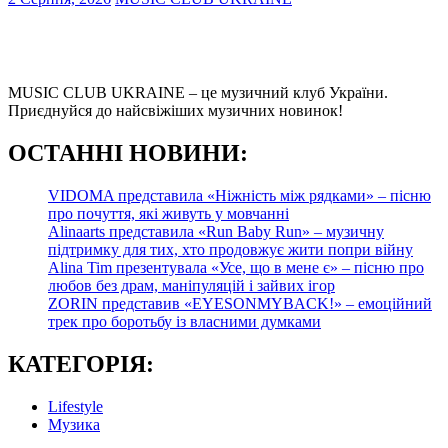
MUSIC CLUB UKRAINE – це музичний клуб України.
Приєднуйся до найсвіжіших музичних новинок!
О
СТАННІ НОВИНИ:
VIDOMA представила «Ніжність між рядками» – пісню
про почуття, які живуть у мовчанні
Alinaarts представила «Run Baby Run» – музичну
підтримку для тих, хто продовжує жити попри війну
Alina Tim презентувала «Усе, що в мене є» – пісню про
любов без драм, маніпуляцій і зайвих ігор
ZORIN представив «EYESONMYBACK!» – емоційний
трек про боротьбу із власними думками
КАТЕГОРІЯ:
Lifestyle
Музика