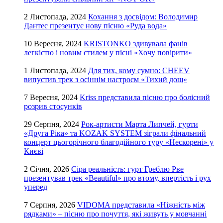
2 Листопада, 2024
Кохання з досвідом: Володимир
Дантес презентує нову пісню «Руда вода»
10 Вересня, 2024
KRISTONKO здивувала фанів
легкістю і новим стилем у пісні «Хочу повірити»
1 Листопада, 2024
Для тих, кому сумно: CHEEV
випустив трек з осіннім настроєм «Тихий дощ»
7 Вересня, 2024
Kriss представила пісню про болісний
розрив стосунків
29 Серпня, 2024
Рок-артисти Марта Липчей, гурти
«Друга Ріка» та KOZAK SYSTEM зіграли фінальний
концерт цьогорічного благодійного туру «Нескорені» у
Києві
2 Січня, 2026
Сіра реальність: гурт Греблю Рве
презентував трек «Beautiful» про втому, впертість і рух
уперед
7 Серпня, 2026
VIDOMA представила «Ніжність між
рядками» – пісню про почуття, які живуть у мовчанні