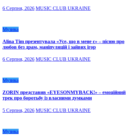
6 Серпня, 2026
MUSIC CLUB UKRAINE
Музика
Alina Tim презентувала «Усе, що в мене є» – пісню про
любов без драм, маніпуляцій і зайвих ігор
6 Серпня, 2026
MUSIC CLUB UKRAINE
Музика
ZORIN представив «EYESONMYBACK!» – емоційний
трек про боротьбу із власними думками
5 Серпня, 2026
MUSIC CLUB UKRAINE
Музика