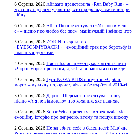
6 Серпня, 2026
Alinaarts представила «Run Baby Run» –
музичну підтримку для тих, хто продовжує жити попри
війну
6 Серпня, 2026
Alina Tim презентувала «Усе, що в мене
є» – пісню про любов без драм, маніпуляцій і зайвих ігор
5 Серпня, 2026
ZORIN представив
«EYESONMYBACK!» – емоційний трек про боротьбу із
власними думками
4 Серпня, 2026
Настя Балог презентувала літній сингл
«Чорне море» про спогади, які залишаються назавжди
4 Серпня, 2026
Гурт NOVA KIDS випустив «Срібне
море» – музичну подорож у літо та безтурботні 2010-ті
3 Серпня, 2026
Дарина Шеремет презентувала нову
пісню «А я не відмовлю» про кохання, яке надихає
3 Серпня, 2026
Sonar Wind презентував трек «zaichyk» –
емоційну історію про депресію, втому та пошук виходу
2 Серпня, 2026
Не загубити себе в буденності: Мар’яна
Ромась презентувала танцювальний сингл «Хіба ти та»