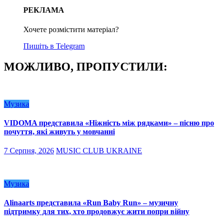
РЕКЛАМА
Хочете розмістити матеріал?
Пишіть в Telegram
МОЖЛИВО, ПРОПУСТИЛИ:
Музика
VIDOMA представила «Ніжність між рядками» – пісню про
почуття, які живуть у мовчанні
7 Серпня, 2026
MUSIC CLUB UKRAINE
Музика
Alinaarts представила «Run Baby Run» – музичну
підтримку для тих, хто продовжує жити попри війну