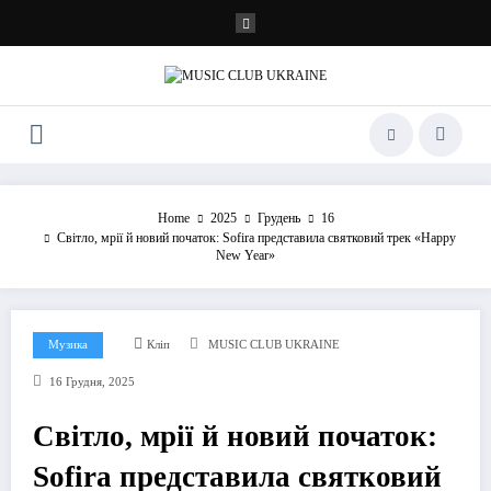
Перейти
до
контенту
Home
2025
Грудень
16
Світло, мрії й новий початок: Sofira представила святковий трек «Happy
New Year»
Музика
Кліп
MUSIC CLUB UKRAINE
16 Грудня, 2025
Світло, мрії й новий початок:
Sofira представила святковий