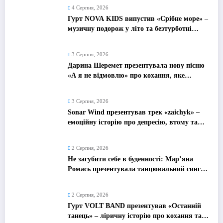
4 Серпня, 2026
Гурт NOVA KIDS випустив «Срібне море» –
музичну подорож у літо та безтурботні
2010-ті
3 Серпня, 2026
Дарина Шеремет презентувала нову пісню
«А я не відмовлю» про кохання, яке
надихає
3 Серпня, 2026
Sonar Wind презентував трек «zaichyk» –
емоційну історію про депресію, втому та
пошук виходу
2 Серпня, 2026
Не загубити себе в буденності: Мар’яна
Ромась презентувала танцювальний сингл
«Хіба ти та»
2 Серпня, 2026
Гурт VOLT BAND презентував «Останній
танець» – ліричну історію про кохання та