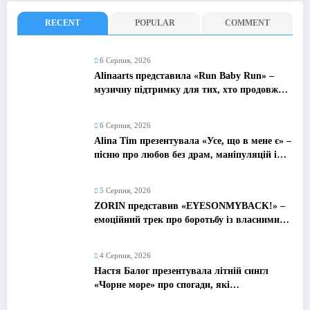
RECENT
POPULAR
COMMENT
6 Серпня, 2026
Alinaarts представила «Run Baby Run» –
музичну підтримку для тих, хто продовжує
жити попри війну
6 Серпня, 2026
Alina Tim презентувала «Усе, що в мене є» –
пісню про любов без драм, маніпуляцій і
зайвих ігор
5 Серпня, 2026
ZORIN представив «EYESONMYBACK!» –
емоційний трек про боротьбу із власними
думками
4 Серпня, 2026
Настя Балог презентувала літній сингл
«Чорне море» про спогади, які
залишаються назавжди