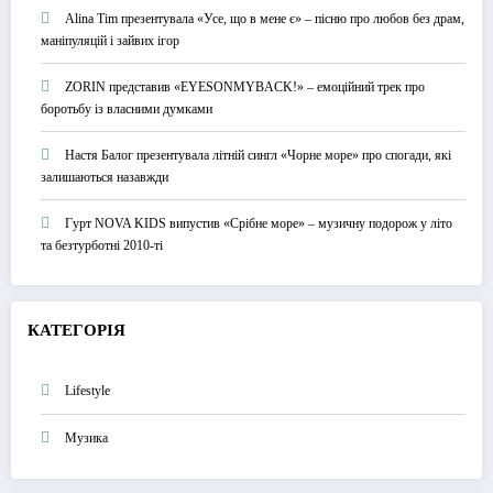
Alina Tim презентувала «Усе, що в мене є» – пісню про любов без драм,
маніпуляцій і зайвих ігор
ZORIN представив «EYESONMYBACK!» – емоційний трек про
боротьбу із власними думками
Настя Балог презентувала літній сингл «Чорне море» про спогади, які
залишаються назавжди
Гурт NOVA KIDS випустив «Срібне море» – музичну подорож у літо
та безтурботні 2010-ті
КАТЕГОРІЯ
Lifestyle
Музика