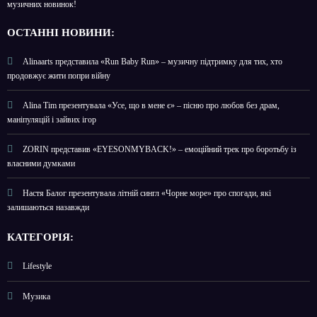
музичних новинок!
О
СТАННІ НОВИНИ:
Alinaarts представила «Run Baby Run» – музичну підтримку для тих, хто
продовжує жити попри війну
Alina Tim презентувала «Усе, що в мене є» – пісню про любов без драм,
маніпуляцій і зайвих ігор
ZORIN представив «EYESONMYBACK!» – емоційний трек про боротьбу із
власними думками
Настя Балог презентувала літній сингл «Чорне море» про спогади, які
залишаються назавжди
КАТЕГОРІЯ:
Lifestyle
Музика