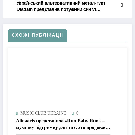
Український альтернативний метал-гурт
Disdain представив потужний сингл
«Одичавіли»
СХОЖІ ПУБЛІКАЦІЇ
MUSIC CLUB UKRAINE
0
Alinaarts представила «Run Baby Run» –
музичну підтримку для тих, хто продовжує
жити попри війну