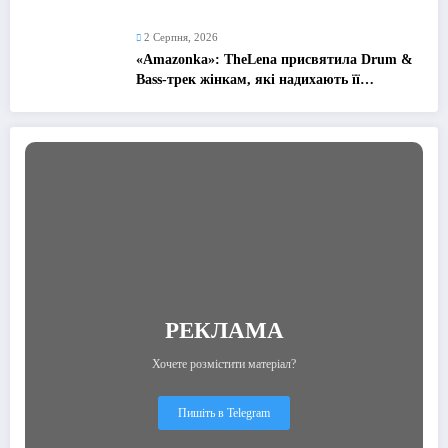
найдорожчі спогади
2 Серпня, 2026
«Amazonka»: TheLena присвятила Drum &
Bass-трек жінкам, які надихають її
рухатися вперед
РЕКЛАМА
Хочете розмістити матеріал?
Пишіть в Telegram