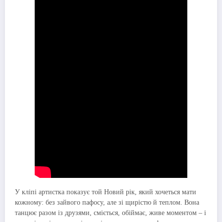
У кліпі артистка показує той Новий рік, який хочеться мати
кожному: без зайвого пафосу, але зі щирістю й теплом. Вона
танцює разом із друзями, сміється, обіймає, живе моментом – і