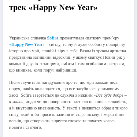
трек «Happy New Year»
Українська співачка
Sofira
презентувала святкову прем’єру
«Happy New Year»
– світлу, теплу й дуже особисту новорічну
історію про мрії, спокій і віру в себе. Разом із треком артистка
представила затишний відеокліп, у якому святкує Новий рік у
компанії друзів: з танцями, сміхом і тим особливим настроєм,
що виникає, коли поруч найрідніші.
Пісня звучить як нагадування про те, що мрії завжди десь
поруч, навіть коли здається, що все загубилось у зимовому
хаосі. Sofira звертається до слухача з ніжним
«Все буде добре –
я знаю»
, додаючи до новорічного настрою не лише святковість,
а й внутрішню впевненість. У тексті з’являються образи тихого
снігу, який ніби просить залишити старе позаду, і мерехтіння
вогнів, що створюють відчуття спокою та початку чогось
нового і світлого.