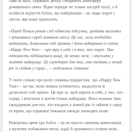
саме ці малі, справжні деталі створюють атмосферу
домашнього свята. Відео передає не тільки настрій пісні, а й
особисте відчуття Sofira, що найцінніше – це люди поруч і
світло, яке вони приносять.
«Перед Новим роком слід підвести підсумки, зробити висновки
і зупинитись серед зимового хаосу. Це час, коли необхідно
видихнути, дозволити собі мріяти і бути відвертим із собою.
«Happy New Year» – про віру в себе і в тих, хто поруч. Про
готовність підійматися вище, де немає меж, і впускати у
життя найкраще. Це саундтрек для тих, хто входить у новий
рік із сяйвом у серці», — поділилася співачка.
У своїх словах про реліз співачка підкреслює, що «Happy New
Year» – це час, коли можна зупинитись, видихнути й
дозволити собі мріяти. Це про те, щоб вірити в себе, у тих, хто
поряд, і впускати в життя тільки найкраще. Вона називає трек
саундтреком для тих, хто входить у новий рік із сяйвом у серці
та вірою, що справжні бажання завжди знаходять шлях.
Новорічна прем’єра Sofira – це не просто святкова композиція,
а музичне побажання тепла, надії й душевного спокою всім,